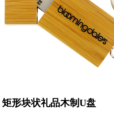
矩形块状礼品木制U盘