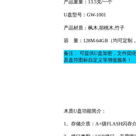
产品重量：13.5克
/一个
U盘型号：GW-1001
产品材质：
枫木,胡桃木,竹子
容
量：128M-64GB（均可定
备注： 可提供U盘加密，文件固
及盘符图标自定义等增值服务！
木质U盘功能简介：
1、存储介质：A+
级
FLASH闪存