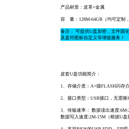
产品材质：
皮革+金属
容
量：128M-64GB（均可定
备注： 可提供U盘加密，文件固
及盘符图标自定义等增值服务！
皮套U盘功能简介：
1、存储介质：A+
级
FLASH闪存
2、接口类型：USB接口，无需
3、传输速率： 数据读出速度:6
数据写入速度:2M-15M（根据
4、支持BIOS的USB-FDD、ZI