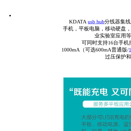
KDATA
usb hub
分线器集线
手机，平板电脑，移动硬盘
业实验室应用
可同时支持
1
6
台手机
10
00mA
（可选
600
mA
普通版
/
过压保护