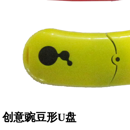
创意豌豆形U盘