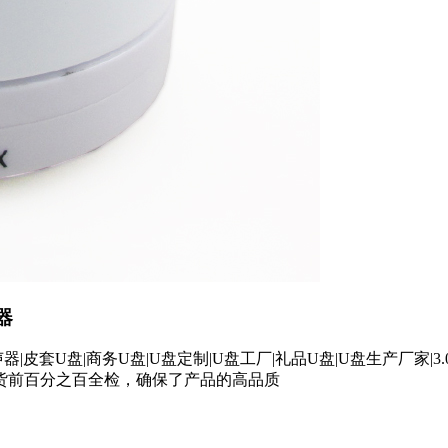
器
皮套U盘|商务U盘|U盘定制|U盘工厂|礼品U盘|U盘生产厂家|3.
货前百分之百全检，确保了产品的高品质