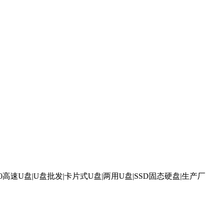
0高速U盘|U盘批发|卡片式U盘|两用U盘|SSD固态硬盘|生产厂