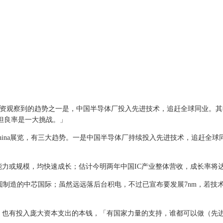
上海举行，外资观察到的趋势之一是，中国半导体厂投入先进技术，追赶全球同
但良率是一大挑战。」
n China展览，有三大趋势。一是中国半导体厂持续投入先进技术，追赶
能力或规模，均快速成长；估计今明两年中国IC产业整体营收，成长率将
是从事晶圆制造的中芯国际；虽然远远落后台积电，不过已宣布要发展7nm，
，也有投入庞大资本支出的本钱，「有国家力量的支持，谁都可以做（先