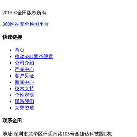
2015 ©金田版权所有
360网站安全检测平台
快速链接
首页
移动SSD固态硬盘
公司介绍
产品中心
客户见证
新闻中心
技术支持
个性定制
联系我们
荣誉资质
联系金田
地址:深圳市龙华区环观南路105号金雄达科技园E栋