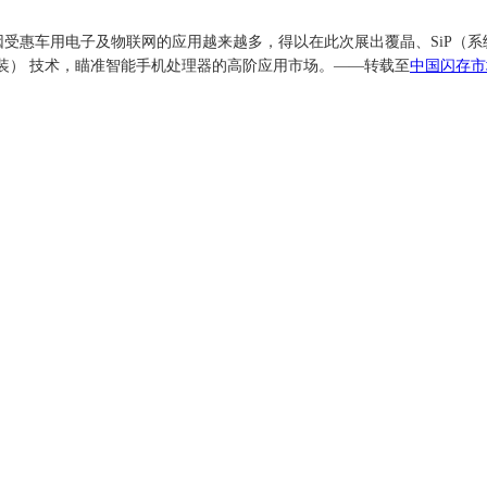
受惠车用电子及物联网的应用越来越多，得以在此次展出覆晶、SiP（
通硅穿孔封装） 技术，瞄准智能手机处理器的高阶应用市场。——转载至
中国闪存市