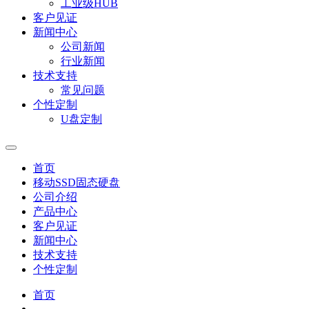
工业级HUB
客户见证
新闻中心
公司新闻
行业新闻
技术支持
常见问题
个性定制
U盘定制
首页
移动SSD固态硬盘
公司介绍
产品中心
客户见证
新闻中心
技术支持
个性定制
首页