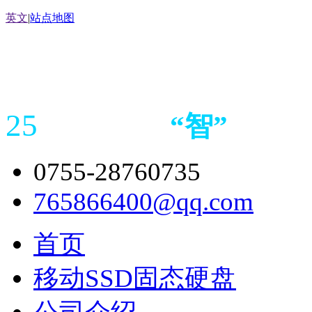
英文
|
站点地图
25
“
智
”
年存储
产品
造商
0755-28760735
765866400@qq.com
首页
移动SSD固态硬盘