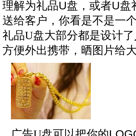
理解为礼品
U
盘，或者
U
盘
送给客户，你看是不是一
礼品
U
盘大部分都是设计了
方便外出携带，晒图片给
广告
U
盘可以把你的
LOG