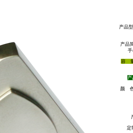
产品型
产品简
手
容 量:
产
颜 
定