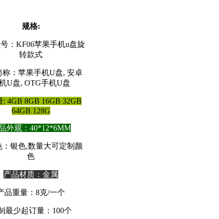
规格
:
号：KF06苹果手机u盘旋
转款式
称：苹果手机U盘, 安卓
机U盘, OTG手机U盘
 4GB 8GB 16GB 32GB
64GB 128G
品外观：40*12*6MM
色：银色,数量大可定制颜
色
产品材质：金属
产品重量：8克/一个
制最少起订量：100个