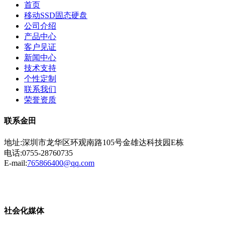
首页
移动SSD固态硬盘
公司介绍
产品中心
客户见证
新闻中心
技术支持
个性定制
联系我们
荣誉资质
联系金田
地址:深圳市龙华区环观南路105号金雄达科技园E栋
电话:0755-28760735
E-mail:
765866400@qq.com
粤ICP备13023507号-2
社会化媒体