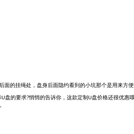
后面的挂绳处，盘身后面隐约看到的小坑那个是用来方便
标
盘的要求
悄悄的告诉你，这款定制
盘价格还很优惠
U
?
U
。