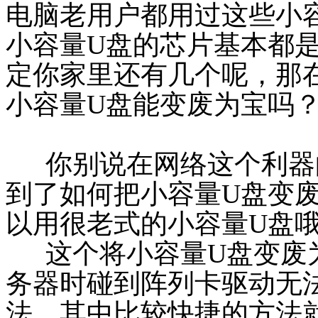
电脑老用户都用过这些
小
小容量
U
盘
的芯片基本都
定你家里还有几个呢，那
小容量
U
盘
能变废为宝吗
你别说在网络这个利器
到了如何把小容量
U
盘变
以用很老式的
小容量
U
盘
这个将
小容量
U
盘
变废
务器时碰到阵列卡驱动无
法，其中比较快捷的方法